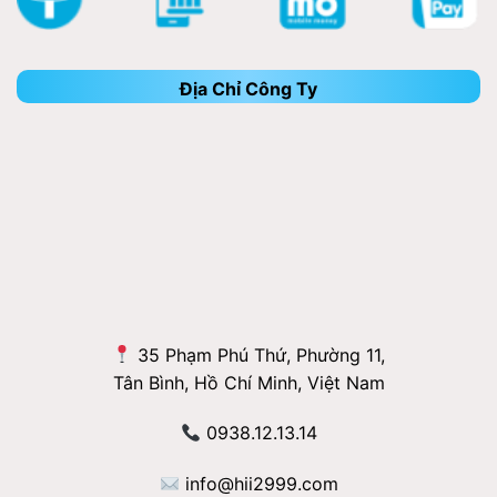
Địa Chỉ Công Ty
35 Phạm Phú Thứ, Phường 11,
Tân Bình, Hồ Chí Minh, Việt Nam
0938.12.13.14
info@hii2999.com