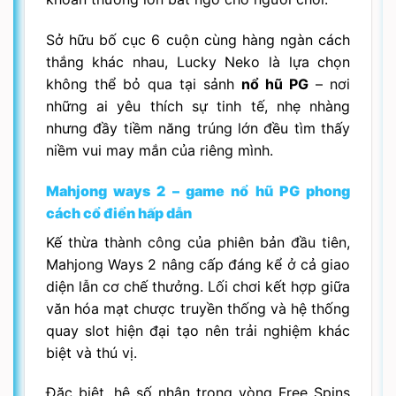
Sở hữu bố cục 6 cuộn cùng hàng ngàn cách
thắng khác nhau, Lucky Neko là lựa chọn
không thể bỏ qua tại sảnh
nổ hũ PG
– nơi
những ai yêu thích sự tinh tế, nhẹ nhàng
nhưng đầy tiềm năng trúng lớn đều tìm thấy
niềm vui may mắn của riêng mình.
Mahjong ways 2 – game nổ hũ PG phong
cách cổ điển hấp dẫn
Kế thừa thành công của phiên bản đầu tiên,
Mahjong Ways 2 nâng cấp đáng kể ở cả giao
diện lẫn cơ chế thưởng. Lối chơi kết hợp giữa
văn hóa mạt chược truyền thống và hệ thống
quay slot hiện đại tạo nên trải nghiệm khác
biệt và thú vị.
Đặc biệt, hệ số nhân trong vòng Free Spins