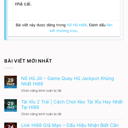
nhà cái.
Bài viết này được đăng trong
Nổ Hũ Hi88
. Đánh dấu
liên
kết thường trực
.
BÀI VIẾT MỚI NHẤT
Nổ Hũ Jili – Game Quay Hũ Jackpot Khủng
29
Nhất Hi88
Th12
ở
Chức năng bình luận bị tắt
Nổ
Hũ
Tài Xỉu 2 Trái | Cách Chơi Kèo Tài Xỉu Hay Nhất
29
Jili
Tại Hi88
Th12
–
ở
Chức năng bình luận bị tắt
Game
Tài
Quay
Xỉu
Link Hi88 Giả Mạo – Dấu Hiệu Nhận Biết Cần
Hũ
24