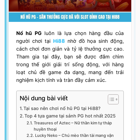
Nổ hũ PG
luôn là lựa chọn hàng đầu của
người chơi tại
Hi88
nhờ đồ họa sinh động,
cách chơi đơn giản và tỷ lệ thưởng cực cao.
Tham gia tại đây, bạn sẽ được đắm chìm
trong thế giới giải trí sống động, với hàng
loạt chủ đề game đa dạng, mang đến trải
nghiệm kịch tính và tràn đầy cảm xúc.
Nội dung bài viết
Tại sao nên chơi nổ hũ PG tại Hi88?
Top 4 tựa game tại sảnh PG hot nhất 2025
Treasures of Aztec – Nữ thần kim tự tháp
huyền thoại
Lucky Neko – Chú mèo thần tài mang vận