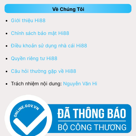
Về Chúng Tôi
Giới thiệu Hi88
Chính sách bảo mật Hi88
Điều khoản sử dụng nhà cái Hi88
Quyền riêng tư Hi88
Câu hỏi thường gặp về Hi88
Trách nhiệm nội dung:
Nguyễn Văn Hi