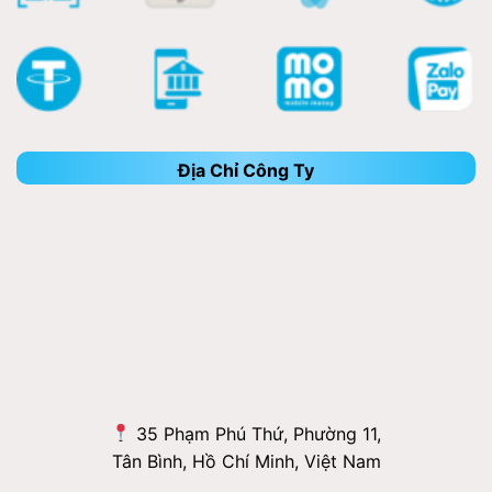
Địa Chỉ Công Ty
35 Phạm Phú Thứ, Phường 11,
Tân Bình, Hồ Chí Minh, Việt Nam