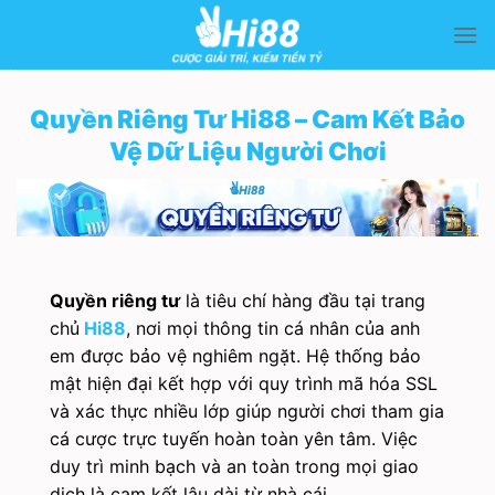
Bỏ
qua
nội
dung
Quyền Riêng Tư Hi88 – Cam Kết Bảo
Vệ Dữ Liệu Người Chơi
Quyền riêng tư
là tiêu chí hàng đầu tại trang
chủ
Hi88
, nơi mọi thông tin cá nhân của anh
em được bảo vệ nghiêm ngặt. Hệ thống bảo
mật hiện đại kết hợp với quy trình mã hóa SSL
và xác thực nhiều lớp giúp người chơi tham gia
cá cược trực tuyến hoàn toàn yên tâm. Việc
duy trì minh bạch và an toàn trong mọi giao
dịch là cam kết lâu dài từ nhà cái.