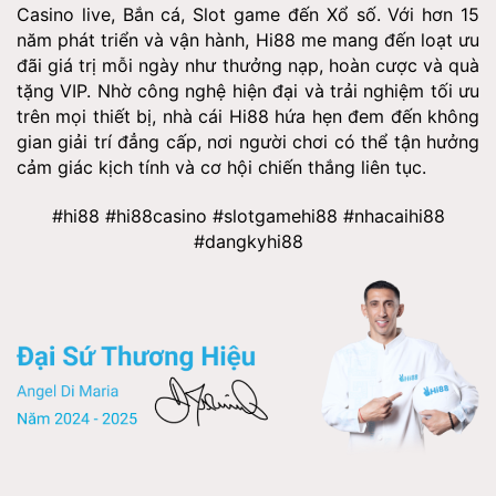
Casino live, Bắn cá, Slot game đến Xổ số. Với hơn 15
năm phát triển và vận hành, Hi88 me mang đến loạt ưu
đãi giá trị mỗi ngày như thưởng nạp, hoàn cược và quà
tặng VIP. Nhờ công nghệ hiện đại và trải nghiệm tối ưu
trên mọi thiết bị, nhà cái Hi88 hứa hẹn đem đến không
gian giải trí đẳng cấp, nơi người chơi có thể tận hưởng
cảm giác kịch tính và cơ hội chiến thắng liên tục.
#hi88 #hi88casino #slotgamehi88 #nhacaihi88
#dangkyhi88