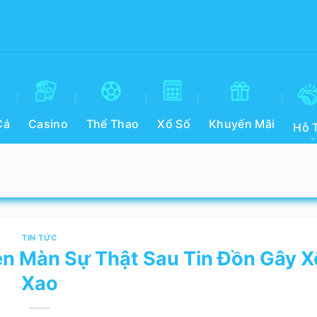
Cá
Casino
Thể Thao
Xổ Số
Khuyến Mãi
Hỗ 
TIN TỨC
n Màn Sự Thật Sau Tin Đồn Gây X
Xao