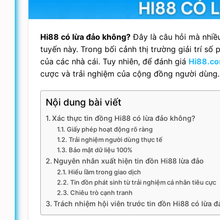
Hi88 có lừa đảo không?
Đây là câu hỏi mà nhiều
tuyến này. Trong bối cảnh thị trường giải trí số 
của các nhà cái. Tuy nhiên, để đánh giá
Hi88.c
cược và trải nghiệm của cộng đồng người dùng.
Nội dung bài viết
Xác thực tin đồng Hi88 có lừa đảo không?
Giấy phép hoạt động rõ ràng
Trải nghiệm người dùng thực tế
Bảo mật dữ liệu 100%
Nguyên nhân xuất hiện tin đồn Hi88 lừa đảo
Hiểu lầm trong giao dịch
Tin đồn phát sinh từ trải nghiệm cá nhân tiêu cực
Chiêu trò cạnh tranh
Trách nhiệm hội viên trước tin đồn Hi88 có lừa 