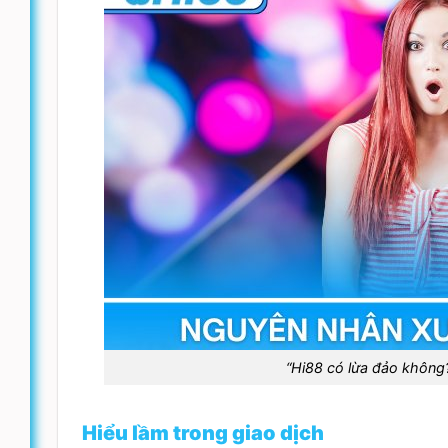
“Hi88 có lừa đảo không?
Hiểu lầm trong giao dịch