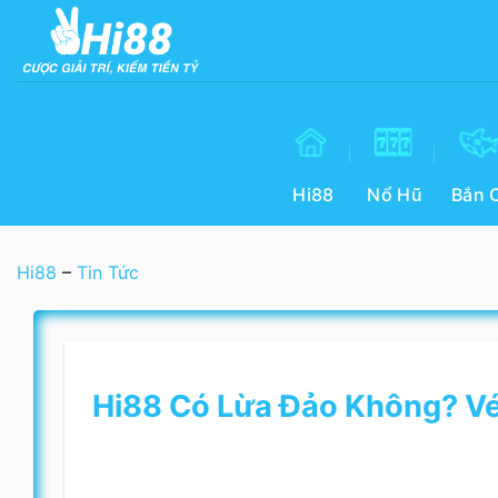
Bỏ
qua
nội
dung
Hi88
Nổ Hũ
Bắn 
Hi88
–
Tin Tức
Hi88 Có Lừa Đảo Không? Vé