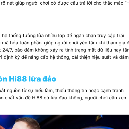
rõ nét giúp người chơi có được câu trả lời cho thắc mắc “
hệ thống tường lửa nhiều lớp để ngăn chặn truy cập trái
c mã hóa toàn phần, giúp người chơi yên tâm khi tham gia 
 24/7, bảo đảm không xảy ra tình trạng mất dữ liệu hay tấ
ì định kỳ để nâng cấp hệ thống, cải thiện hiệu suất và đảm
ồn Hi88 lừa đảo
bắt nguồn từ sự hiểu lầm, thiếu thông tin hoặc cạnh tranh
ản chất vấn đề Hi88 có lừa đảo không, người chơi cần xem